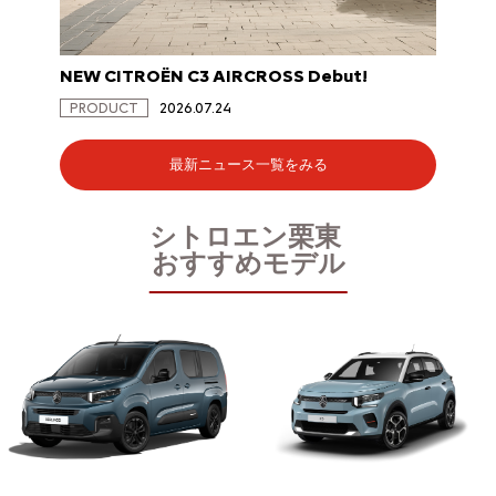
NEW CITROËN C3 AIRCROSS Debut!
NEW C
PRODUCT
2026.07.24
PRODU
最新ニュース一覧をみる
シトロエン栗東
おすすめモデル