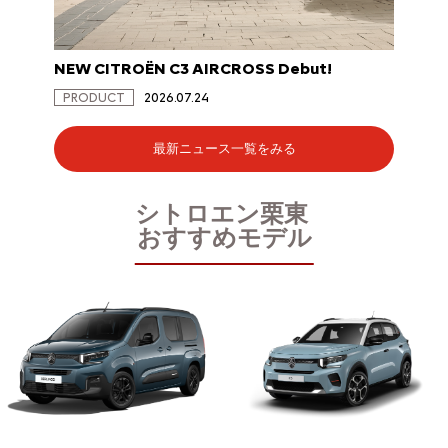
NEW CITROËN C3 AIRCROSS Debut!
NEW C
PRODUCT
2026.07.24
PRODU
最新ニュース一覧をみる
シトロエン栗東
おすすめモデル