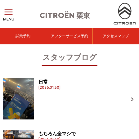
CITROËN
栗東
MENU
試乗予約
アフターサービス予約
アクセスマップ
スタッフブログ
日常
[2026.01.30]
もちろん全マシで