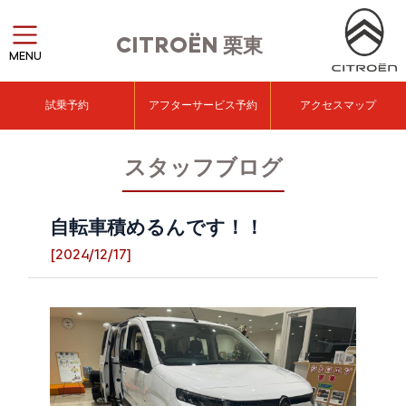
CITROËN
栗東
MENU
試乗予約
アフターサービス予約
アクセスマップ
スタッフブログ
自転車積めるんです！！
[2024/12/17]